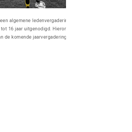
o een algemene ledenvergadering.
Hiervoor
tot 16 jaar uitgenodigd. Hieronder zijn de
van de komende jaarvergadering weergegeven.